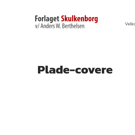
Velk
Plade-covere​