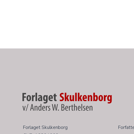
​Forlaget Skulkenborg
Forfatt