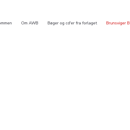
ommen
Om AWB
Bøger og cd'er fra forlaget
Brunsviger 