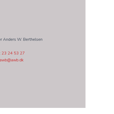
er Anders W. Berthelsen
:
23 24 53 27
awb@awb.dk