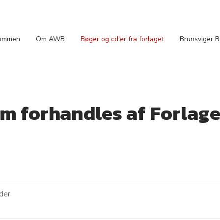
ommen
Om AWB
Bøger og cd'er fra forlaget
Brunsviger 
som forhandles af Forlag
ider