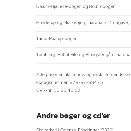
Dalum-Hjallese-bogen og Bolbrobogen
Hunderup og Munkebjerg, hardback, 2. udgave, 
Tarup-Paarup-bogen
Tornbjerg, Holluf Pile og Blangstedgård, hardba
Alle priser er inkl. moms og ekskl. forsendelse
Forlagsnummer: 978-87-88475
CVR-nr. 16 80 40 02​
Andre bøger og cd'er
Skriverkarl i Odense. Erindringer (2020)