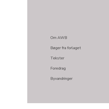
Om AWB
Bøger fra forlaget
Tekster
Foredrag
Byvandringer