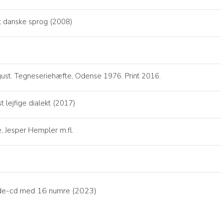
 danske sprog (2008)
gust. Tegneseriehæfte, Odense 1976. Print 2016.
 lejfige dialekt (2017)
 Jesper Hempler m.fl.
inde-cd med 16 numre (2023)
Kr. 49,00