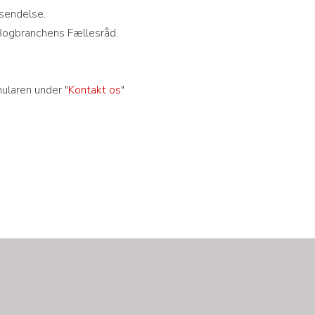
rsendelse.
Bogbranchens Fællesråd.
mularen under "
Kontakt os
"